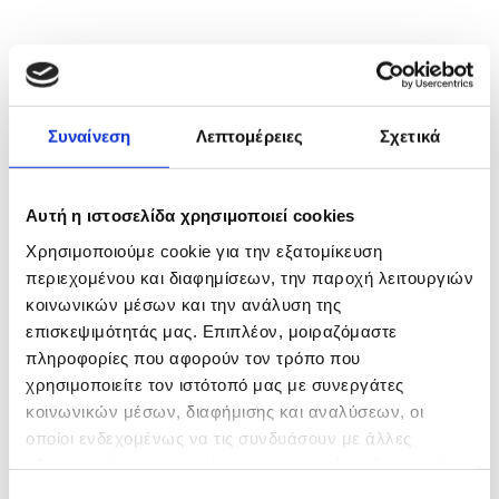
ΥΠΗΡΕΣΙΕΣ ΚΤΗΝΙΑΤΡΟΥ
Στο
κτηνιατρείο του
Αριστοτέλη
Συναίνεση
Λεπτομέρειες
Σχετικά
Χατζηκώστα
παρέχονται
ιατρικές
υπηρεσίες υψηλού επιπέδου
, με γνώμονα
την αγάπη για τα ζώα. Όλες οι περιπτώσεις
Αυτή η ιστοσελίδα χρησιμοποιεί cookies
αντιμετωπίζονται με τον ίδιο ζήλο και υψηλό
Χρησιμοποιούμε cookie για την εξατομίκευση
αίσθημα ευθύνης, ενώ στόχος είναι, πάντα, η
περιεχομένου και διαφημίσεων, την παροχή λειτουργιών
παροχή άρτιων κτηνιατρικών υπηρεσιών και η
κοινωνικών μέσων και την ανάλυση της
γρήγορη αποκατάσταση της υγείας των ζώων.
επισκεψιμότητάς μας. Επιπλέον, μοιραζόμαστε
πληροφορίες που αφορούν τον τρόπο που
Γενική κτηνιατρική φροντίδα
χρησιμοποιείτε τον ιστότοπό μας με συνεργάτες
Μικροβιολογικές καλλιέργειες
κοινωνικών μέσων, διαφήμισης και αναλύσεων, οι
Διαγνωστικά τεστ
οποίοι ενδεχομένως να τις συνδυάσουν με άλλες
Αιματολογικές εξετάσεις
πληροφορίες που τους έχετε παραχωρήσει ή τις οποίες
Βιοχημικές εξετάσεις
έχουν συλλέξει σε σχέση με την από μέρους σας χρήση
Επιλογή