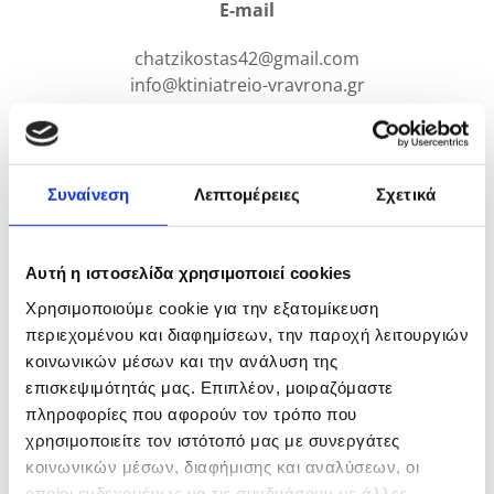
E-mail
chatzikostas42@gmail.com
info@ktiniatreio-vravrona.gr
Συναίνεση
Λεπτομέρειες
Σχετικά
Αυτή η ιστοσελίδα χρησιμοποιεί cookies
Ωράριο
Χρησιμοποιούμε cookie για την εξατομίκευση
περιεχομένου και διαφημίσεων, την παροχή λειτουργιών
Δευτ. - Παρ.: 09:00 - 13:00 & 17:00 - 21:00
κοινωνικών μέσων και την ανάλυση της
Σάβ.: 09:00 - 13:00
επισκεψιμότητάς μας. Επιπλέον, μοιραζόμαστε
Απόγευμα Σαββάτου, κατόπιν ραντεβού
πληροφορίες που αφορούν τον τρόπο που
χρησιμοποιείτε τον ιστότοπό μας με συνεργάτες
κοινωνικών μέσων, διαφήμισης και αναλύσεων, οι
οποίοι ενδεχομένως να τις συνδυάσουν με άλλες